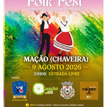
CONCELHO DE MAÇÃO VOLTA A RECEBER RAÍZES
FOLK FEST – FESTIVAL DE FOLCLORE DO MUNDO
Notícias
29-07-2026
O Concelho de Mação volta a receber, pelo quarto ano
consecutivo, o 𝙍𝙖𝙞́𝙯𝙚𝙨...