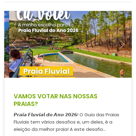
Previous
Next
VAMOS VOTAR NAS NOSSAS
PRAIAS?
𝙋𝙧𝙖𝙞𝙖 𝙁𝙡𝙪𝙫𝙞𝙖𝙡 𝙙𝙤 𝘼𝙣𝙤 𝟮𝟬𝟮𝟲! O Guia das Praias
Fluviais tem vários desafios e, um deles, é a
eleição da melhor praia! A este desafio...