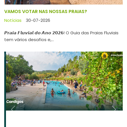
VAMOS VOTAR NAS NOSSAS PRAIAS?
Notícias
30-07-2026
𝙋𝙧𝙖𝙞𝙖 𝙁𝙡𝙪𝙫𝙞𝙖𝙡 𝙙𝙤 𝘼𝙣𝙤 𝟮𝟬𝟮𝟲! O Guia das Praias Fluviais
tem vários desafios e,...
Previous
Next
GUIA DAS PRAIAS FLUVIAIS 2026
Notícias
29-07-2026