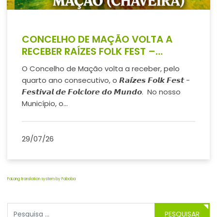
CONCELHO DE MAÇÃO VOLTA A
RECEBER RAÍZES FOLK FEST –
FESTIVAL DE FOLCLORE DO MUNDO
O Concelho de Mação volta a receber, pelo
quarto ano consecutivo, o 𝙍𝙖𝙞́𝙯𝙚𝙨 𝙁𝙤𝙡𝙠 𝙁𝙚𝙨𝙩 -
𝙁𝙚𝙨𝙩𝙞𝙫𝙖𝙡 𝙙𝙚 𝙁𝙤𝙡𝙘𝙡𝙤𝙧𝙚 𝙙𝙤 𝙈𝙪𝙣𝙙𝙤. No nosso
Município, o...
29/07/26
FaLang translation system by Faboba
Pesquisar
PESQUISAR