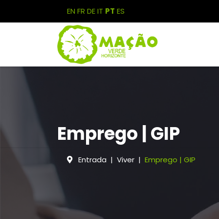
EN
FR
DE
IT
PT
ES
Emprego | GIP
Entrada
Viver
Emprego | GIP