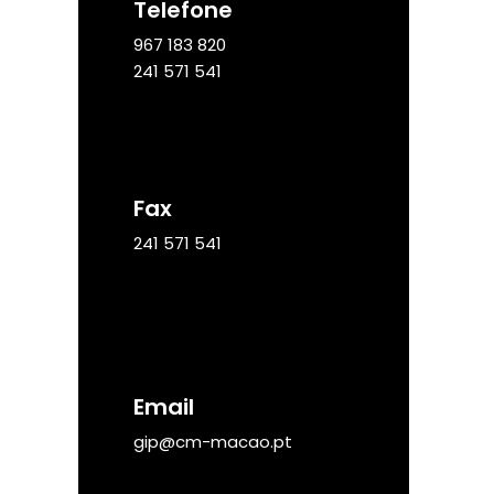
Telefone
967 183 820
241 571 541
Fax
241 571 541
Email
gip@cm-macao.pt