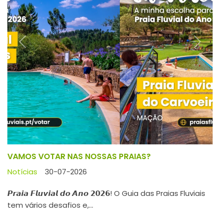
Previous
Next
VAMOS VOTAR NAS NOSSAS PRAIAS?
Notícias
30-07-2026
𝙋𝙧𝙖𝙞𝙖 𝙁𝙡𝙪𝙫𝙞𝙖𝙡 𝙙𝙤 𝘼𝙣𝙤 𝟮𝟬𝟮𝟲! O Guia das Praias Fluviais
tem vários desafios e,...