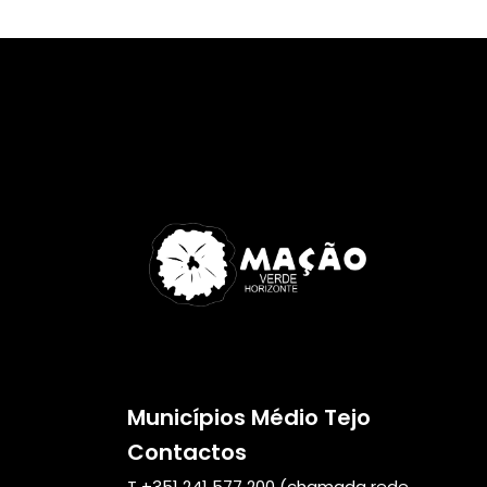
Municípios Médio Tejo
Contactos
T +351
241 577 200
(chamada rede