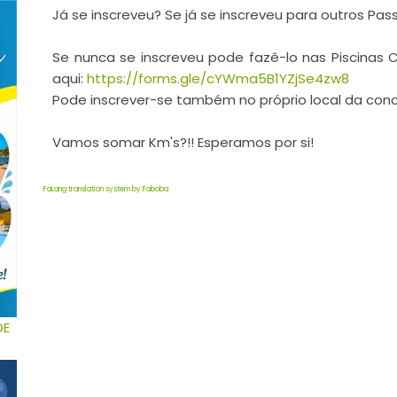
Já se inscreveu? Se já se inscreveu para outros Pas
Se nunca se inscreveu pode fazê-lo nas Piscinas C
aqui:
https://forms.gle/cYWma5B1YZjSe4zw8
Pode inscrever-se também no próprio local da con
Vamos somar Km's?!! Esperamos por si!
FaLang translation system by Faboba
DE